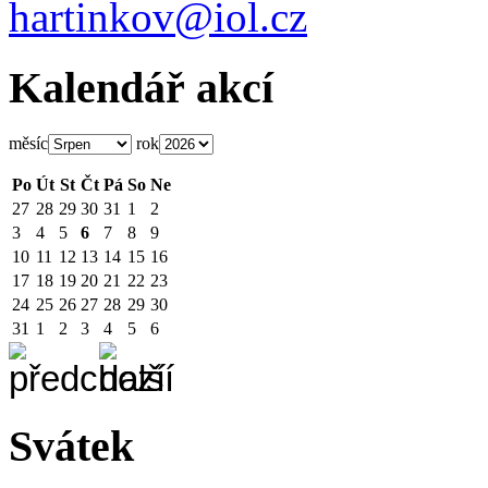
hartinkov@iol.cz
Kalendář akcí
měsíc
rok
Po
Út
St
Čt
Pá
So
Ne
27
28
29
30
31
1
2
3
4
5
6
7
8
9
10
11
12
13
14
15
16
17
18
19
20
21
22
23
24
25
26
27
28
29
30
31
1
2
3
4
5
6
Svátek