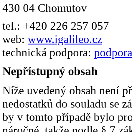
430 04 Chomutov
tel.: +420 226 257 057
web:
www.igalileo.cz
technická podpora:
podpora
Nepřístupný obsah
Níže uvedený obsah není pří
nedostatků do souladu se zá
by v tomto případě bylo pr
náročné, takže podle § 7 zá