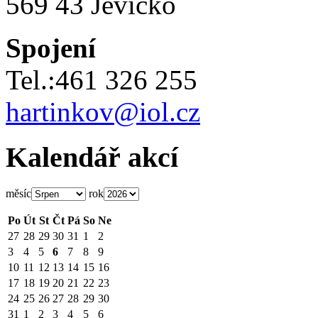
569 43 Jevíčko
Spojení
Tel.:461 326 255
hartinkov@iol.cz
Kalendář akcí
měsíc
rok
Po
Út
St
Čt
Pá
So
Ne
27
28
29
30
31
1
2
3
4
5
6
7
8
9
10
11
12
13
14
15
16
17
18
19
20
21
22
23
24
25
26
27
28
29
30
31
1
2
3
4
5
6