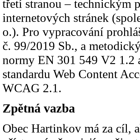
třetí stranou – technickým 
internetových stránek (spole
o.). Pro vypracování prohlá
č. 99/2019 Sb., a metodic
normy EN 301 549 V2 1.2 
standardu Web Content Acce
WCAG 2.1.
Zpětná vazba
Obec Hartinkov má za cíl, 