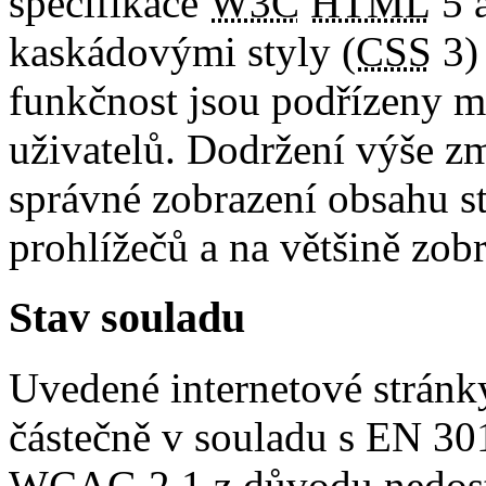
specifikace
W3C
HTML
5 
kaskádovými styly (
CSS
3) 
funkčnost jsou podřízeny 
uživatelů. Dodržení výše z
správné zobrazení obsahu s
prohlížečů a na většině zob
Stav souladu
Uvedené internetové stránky
částečně v souladu s EN 30
WCAG
2.1 z důvodu nedos