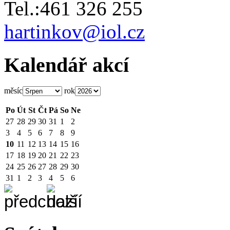
Tel.:461 326 255
hartinkov@iol.cz
Kalendář akcí
měsíc
rok
Po
Út
St
Čt
Pá
So
Ne
27
28
29
30
31
1
2
3
4
5
6
7
8
9
10
11
12
13
14
15
16
17
18
19
20
21
22
23
24
25
26
27
28
29
30
31
1
2
3
4
5
6