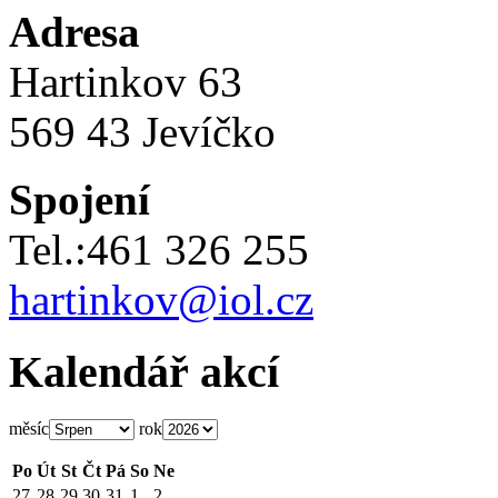
Adresa
Hartinkov 63
569 43 Jevíčko
Spojení
Tel.:461 326 255
hartinkov@iol.cz
Kalendář akcí
měsíc
rok
Po
Út
St
Čt
Pá
So
Ne
27
28
29
30
31
1
2